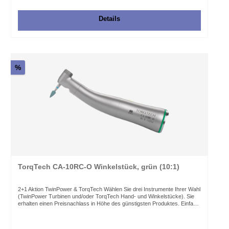
Gewicht: 55 g Kopf Ø x Höhe: Ø: 9,3 mm x H: 12,7 mm Weitere
Informationen in der Instrumentenbroschüre.
Details
%
TorqTech CA-10RC-O Winkelstück, grün (10:1)
2+1 Aktion TwinPower & TorqTech Wählen Sie drei Instrumente Ihrer Wahl
(TwinPower Turbinen und/oder TorqTech Hand- und Winkelstücke). Sie
erhalten einen Preisnachlass in Höhe des günstigsten Produktes. Einfach
3 Instrumente wählen und den Code im Warenkorb eingeben und
bestätigen. Code: 2PLUS1 Gültig bis: 31.08.2026 Der Code ist nicht
kombinierbar mit anderen Codes oder Promotions. Die TorqTech Hand-