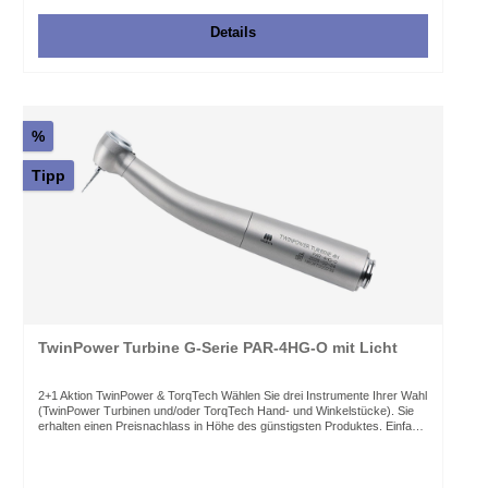
Distanzstück Anwendung: Präparation, Prophylaxe, leichte
Technikarbeiten Gewicht: 72 g Weitere Informationen in der
Details
Instrumentenbroschüre.
%
Tipp
TwinPower Turbine G-Serie PAR-4HG-O mit Licht
2+1 Aktion TwinPower & TorqTech Wählen Sie drei Instrumente Ihrer Wahl
(TwinPower Turbinen und/oder TorqTech Hand- und Winkelstücke). Sie
erhalten einen Preisnachlass in Höhe des günstigsten Produktes. Einfach
3 Instrumente wählen und den Code im Warenkorb eingeben und
bestätigen. Code: 2PLUS1 Gültig bis: 31.08.2026 Der Code ist nicht
kombinierbar mit anderen Codes oder Promotions. Die TwinPower-Serie
vereint Form und Funktion vortrefflich ergonomisch. Kennzeichnend für