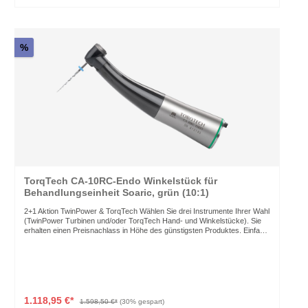
%
TorqTech CA-10RC-Endo Winkelstück für
Behandlungseinheit Soaric, grün (10:1)
2+1 Aktion TwinPower & TorqTech Wählen Sie drei Instrumente Ihrer Wahl
(TwinPower Turbinen und/oder TorqTech Hand- und Winkelstücke). Sie
erhalten einen Preisnachlass in Höhe des günstigsten Produktes. Einfach
3 Instrumente wählen und den Code im Warenkorb eingeben und
bestätigen. Code: 2PLUS1 Gültig bis: 31.08.2026 Der Code ist nicht
kombinierbar mit anderen Codes oder Promotions. Die TorqTech Hand-
und Winkelstücke sind ergonomisch geformt, kompakt in den
Abmessungen und mit Mini-Instrumentenköpfen versehen. Extreme
Zuverlässigkeit und beeindruckende Leistungsstärke machen sie zur
Premiumlösung für anspruchsvolle Anwender. Max. Drehzahl: max. 2.000
1.118,95 €*
1.598,50 €*
(30% gespart)
U/Min. Schaft: RA-Schaft 2,35 mm Anwendung: Endodontie (nur Soaric)