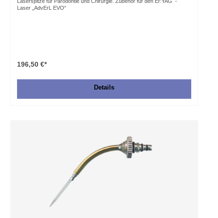
Laserspitze für Parodontie und Chirurgie. Zubehör für den Er:YAG -
Laser „AdvErL EVO“
196,50 €*
Details