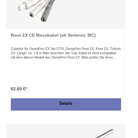
Root ZX CE Messkabel (ab Seriennr. MC)
Zubehör für DentaPort ZX Set OTR, DentaPort Root ZX, Root ZX, TriAuto
ZX. Länge: ca. 1,6 m Bitte beachten Sie: Das Kabel ist nicht kompatibel
mit dem älteren Modell des DentaPort Root ZX. Bitte prüfen Sie Ihren
Anschluss und vergleichen Sie diesen mit dem Foto im Webshop. Falls
Sie ein Messkabel für die ältere Version benötigen, so verwenden Sie bitte
die Artikelnummer 6950-001.
62,60 €*
Details