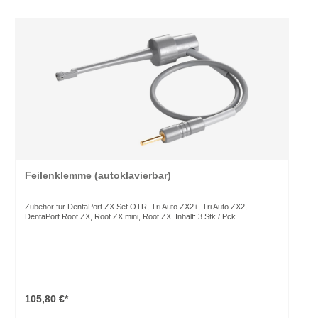
Feilenklemme (autoklavierbar)
Zubehör für DentaPort ZX Set OTR, Tri Auto ZX2+, Tri Auto ZX2,
DentaPort Root ZX, Root ZX mini, Root ZX. Inhalt: 3 Stk / Pck
105,80 €*