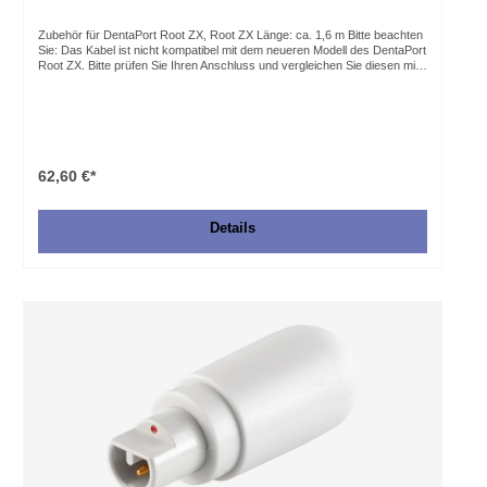
Zubehör für DentaPort Root ZX, Root ZX Länge: ca. 1,6 m Bitte beachten
Sie: Das Kabel ist nicht kompatibel mit dem neueren Modell des DentaPort
Root ZX. Bitte prüfen Sie Ihren Anschluss und vergleichen Sie diesen mit
dem Foto im Webshop. Falls Sie ein Messkabel für die neuere Version
benötigen, so verwenden Sie bitte die Artikelnummer 6950-011.
62,60 €*
Details