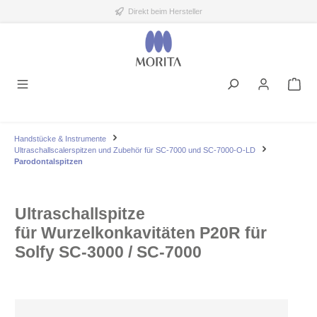
Direkt beim Hersteller
alt springen
Handstücke & Instrumente
Ultraschallscalerspitzen und Zubehör für SC-7000 und SC-7000-O-LD
Parodontalspitzen
Ultraschallspitze
für Wurzelkonkavitäten P20R für
Solfy SC-3000 / SC-7000
Bildergalerie überspringen