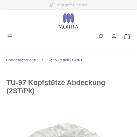
Direkt beim Hersteller
alt springen
Behandlungseinheiten
Signo Treffert (TU 97)
TU-97 Kopfstütze Abdeckung
(2ST/Pk)
Bildergalerie überspringen