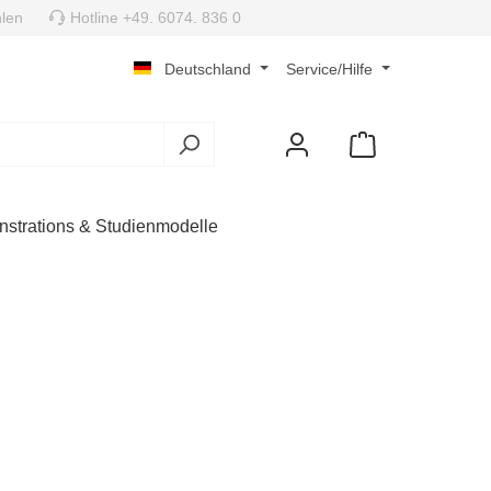
len
Hotline +49. 6074. 836 0
Deutschland
Service/Hilfe
strations & Studienmodelle