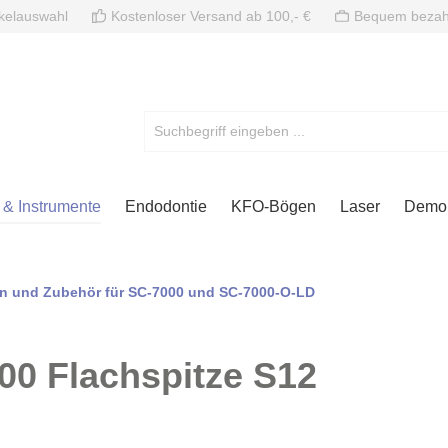
ikelauswahl
Kostenloser Versand ab 100,- €
Bequem bezah
& Instrumente
Endodontie
KFO-Bögen
Laser
Demon
zen und Zubehör für SC-7000 und SC-7000-O-LD
00 Flachspitze S12