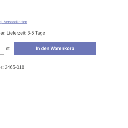
zgl. Versandkosten
ar, Lieferzeit: 3-5 Tage
den gewünschten Wert ein oder benutze die Schaltflächen um die Anzahl zu erhöhe
st
In den Warenkorb
r:
2465-018