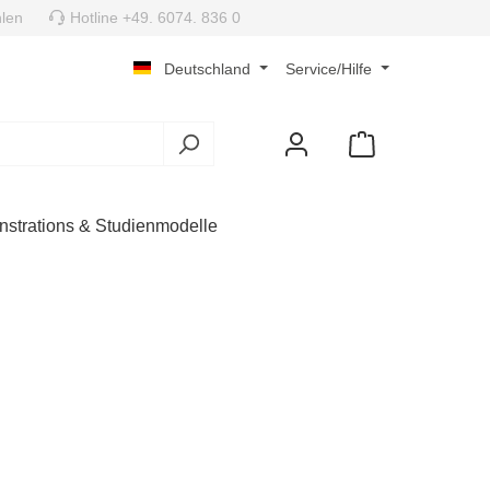
len
Hotline +49. 6074. 836 0
Deutschland
Service/Hilfe
strations & Studienmodelle