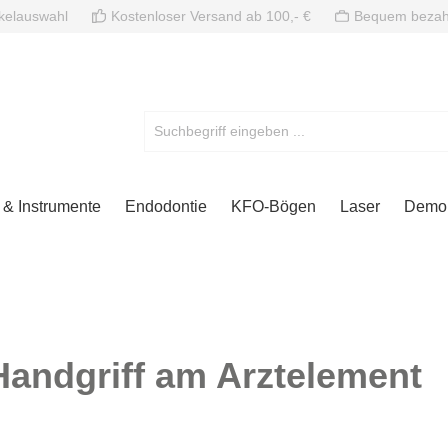
ikelauswahl
Kostenloser Versand ab 100,- €
Bequem bezah
& Instrumente
Endodontie
KFO-Bögen
Laser
Demon
Handgriff am Arztelement