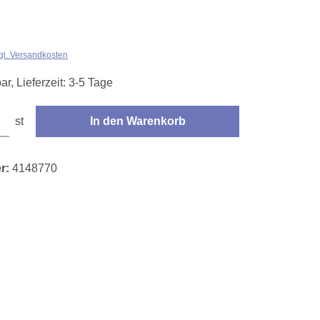
zgl. Versandkosten
ar, Lieferzeit: 3-5 Tage
den gewünschten Wert ein oder benutze die Schaltflächen um die Anzahl zu erhöhe
st
In den Warenkorb
r:
4148770