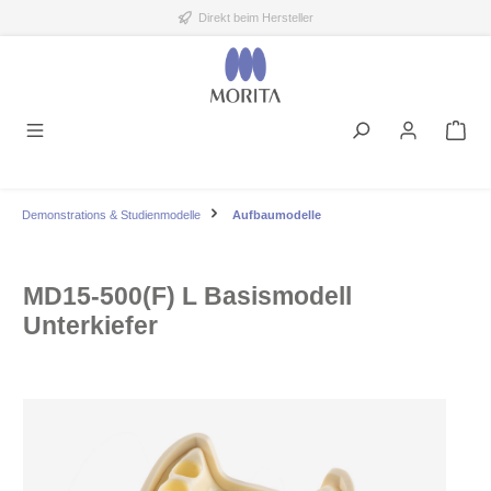
Direkt beim Hersteller
alt springen
Demonstrations & Studienmodelle
Aufbaumodelle
MD15-500(F) L Basismodell
Unterkiefer
Bildergalerie überspringen