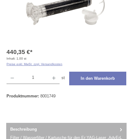
440,35 €*
Inhalt:
1,00 st
Preise exkl. MwSt. zzgl. Versandkosten
Produkt Anzahl: Gib den gewünschten Wert ein oder benutze die Schaltflächen um die Anza
st
In den Warenkorb
Produktnummer:
8001749
Beschreibung
Filter / Wasserfilter / Kartusche für den Er:YAG-Laser „AdvErL