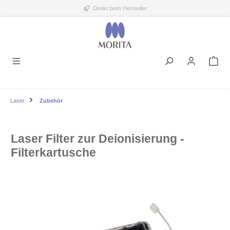
Direkt beim Hersteller
alt springen
Laser
Zubehör
Laser Filter zur Deionisierung -
Filterkartusche
Bildergalerie überspringen