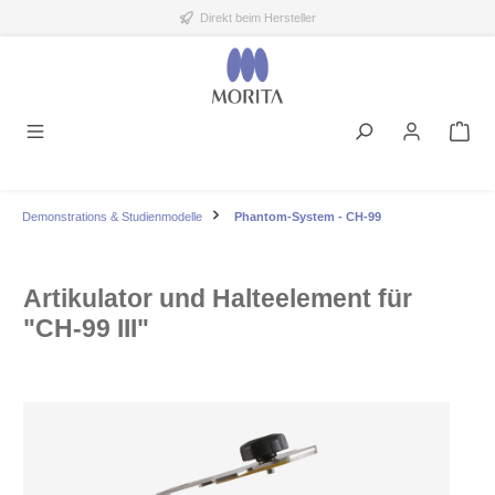
Direkt beim Hersteller
alt springen
Demonstrations & Studienmodelle
Phantom-System - CH-99
Artikulator und Halteelement für
"CH-99 III"
Bildergalerie überspringen