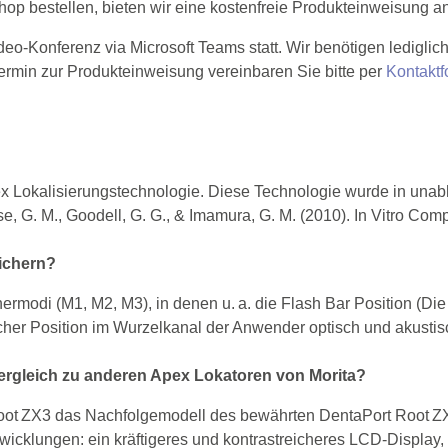
op bestellen, bieten wir eine kostenfreie Produkteinweisung an
deo-Konferenz via Microsoft Teams statt. Wir benötigen ledigli
ermin zur Produkteinweisung vereinbaren Sie bitte per
Kontaktf
ex Lokalisierungstechnologie. Diese Technologie wurde in una
ise, G. M., Goodell, G. G., & Imamura, G. M. (2010). In Vitro Co
eichern?
ermodi (M1, M2, M3), in denen u. a. die Flash Bar Position (Die F
lcher Position im Wurzelkanal der Anwender optisch und akust
Vergleich zu anderen Apex Lokatoren von Morita?
oot ZX3 das Nachfolgemodell des bewährten DentaPort Root ZX
wicklungen: ein kräftigeres und kontrastreicheres LCD‑Display,