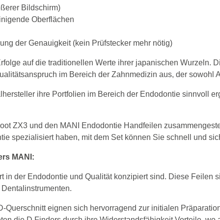
ößerer Bildschirm)
reinigende Oberflächen
ung der Genauigkeit (kein Prüfstecker mehr nötig)
ge auf die traditionellen Werte ihrer japanischen Wurzeln. D
ualitätsanspruch im Bereich der Zahnmedizin aus, der sowohl
ersteller ihre Portfolien im Bereich der Endodontie sinnvoll e
 Root ZX3 und den MANI Endodontie Handfeilen zusammengeste
e spezialisiert haben, mit dem Set können Sie schnell und sich
ers MANI:
in der Endodontie und Qualität konzipiert sind. Diese Feilen 
n Dentalinstrumenten.
 D-Querschnitt eignen sich hervorragend zur initialen Präpara
ten die D Finders durch ihre Widerstandsfähigkeit Vorteile, wo 