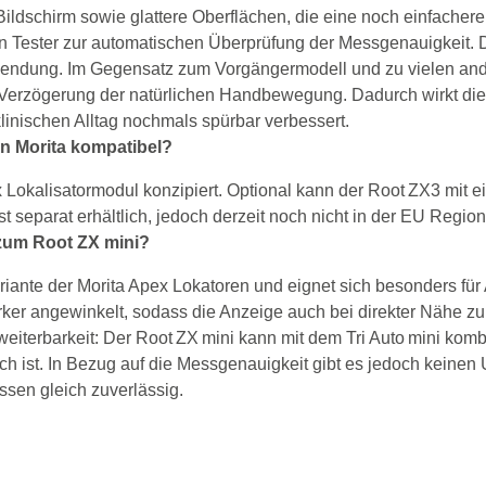
Bildschirm sowie glattere Oberflächen, die eine noch einfacher
ten Tester zur automatischen Überprüfung der Messgenauigkeit. D
wendung. Im Gegensatz zum Vorgängermodell und zu vielen ande
Verzögerung der natürlichen Handbewegung. Dadurch wirkt die 
klinischen Alltag nochmals spürbar verbessert.
on Morita kompatibel?
 Lokalisatormodul konzipiert. Optional kann der Root ZX3 mit e
separat erhältlich, jedoch derzeit noch nicht in der EU Region
 zum Root ZX mini?
riante der Morita Apex Lokatoren und eignet sich besonders für 
ker angewinkelt, sodass die Anzeige auch bei direkter Nähe zum
eiterbarkeit: Der Root ZX mini kann mit dem Tri Auto mini komb
h ist. In Bezug auf die Messgenauigkeit gibt es jedoch keinen
sen gleich zuverlässig.