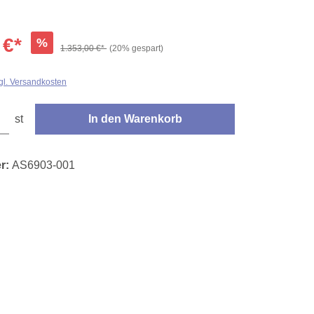
 €*
%
1.353,00 €*
(20% gespart)
zgl. Versandkosten
den gewünschten Wert ein oder benutze die Schaltflächen um die Anzahl zu erhöhe
st
In den Warenkorb
r:
AS6903-001