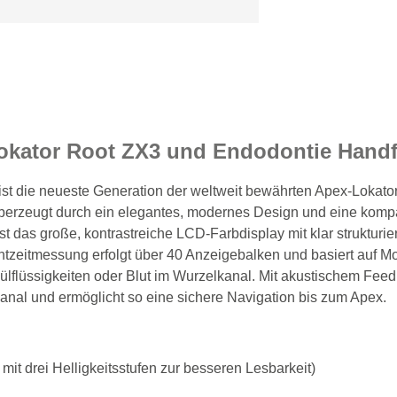
okator Root ZX3 und Endodontie Handfe
 ist die neueste Generation der weltweit bewährten Apex-Lokator
zeugt durch ein elegantes, modernes Design und eine kompakt
t das große, kontrastreiche LCD-Farbdisplay mit klar strukturi
htzeitmessung erfolgt über 40 Anzeigebalken und basiert auf Mo
lflüssigkeiten oder Blut im Wurzelkanal. Mit akustischem Feed
kanal und ermöglicht so eine sichere Navigation bis zum Apex.
it drei Helligkeitsstufen zur besseren Lesbarkeit)