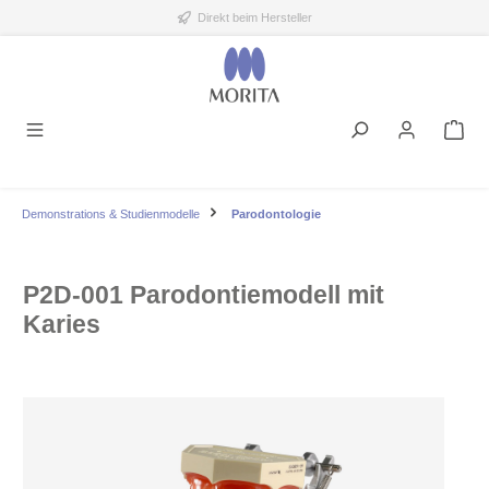
Direkt beim Hersteller
alt springen
Demonstrations & Studienmodelle
Parodontologie
P2D-001 Parodontiemodell mit
Karies
Bildergalerie überspringen