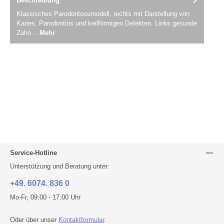
Beschreibung
Klassisches Parodontosemodell, rechts mit Darstellung von
Karies, Parodontitis und keilförmigen Defekten. Links gesunde
Zahn…
Mehr
Service-Hotline
Unterstützung und Beratung unter:
+49. 6074. 836 0
Mo-Fr, 09:00 - 17:00 Uhr
Oder über unser
Kontaktformular
.