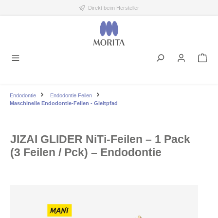
Direkt beim Hersteller
alt springen
Endodontie
Endodontie Feilen
Maschinelle Endodontie-Feilen - Gleitpfad
JIZAI GLIDER NiTi-Feilen – 1 Pack
(3 Feilen / Pck) – Endodontie
Bildergalerie überspringen