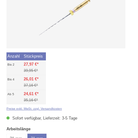
Anzahl
Stückpreis
27,97 €*
Bis
2
39,95 €*
26,01 €*
Bis
4
37,16 €*
24,61 €*
Ab
5
35,16 €*
Preise exkl. MwSt. zzgl. Versandkosten
Sofort verfügbar, Lieferzeit: 3-5 Tage
auswählen
Arbeitslänge