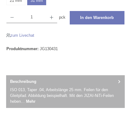
21 mm
31 mm
Produkt Anzahl: Gib den gewünschten Wert ein oder benutze die Schaltflächen um die Anza
pck
In den Warenkorb
zum Livechat
Produktnummer:
JG130431
Beschreibung
ISO 013, Taper .04, Arbeitslänge 25 mm. Feilen für den
Gleitpfad. Abbildung beispielhaft. Mit den JIZAI-NiTi-Feilen
heben…
Mehr