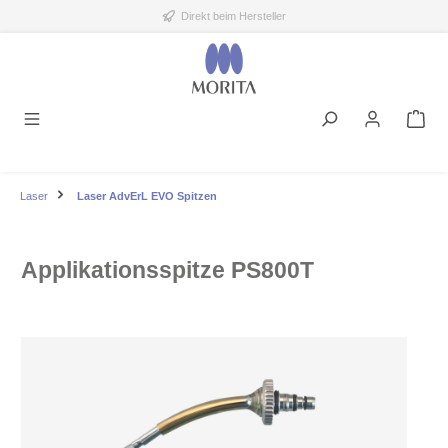
Direkt beim Hersteller
alt springen
Laser
Laser AdvErL EVO Spitzen
Applikationsspitze PS800T
Bildergalerie überspringen