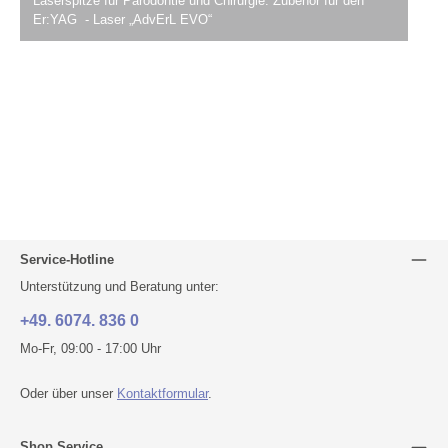
Laserspitze für Parodontie und Chirurgie. Zubehör für den
Er:YAG - Laser „AdvErL EVO“
Service-Hotline
Unterstützung und Beratung unter:
+49. 6074. 836 0
Mo-Fr, 09:00 - 17:00 Uhr
Oder über unser
Kontaktformular
.
Shop Service